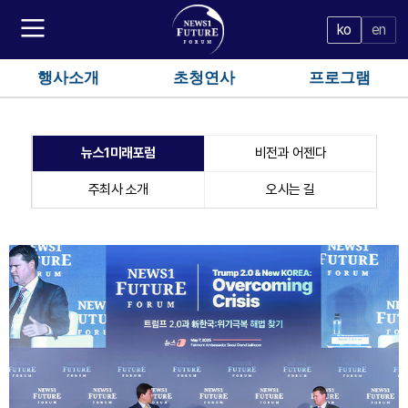
ko
en
행사소개
초청연사
프로그램
뉴스1미래포럼
비전과 어젠다
주최사 소개
오시는 길