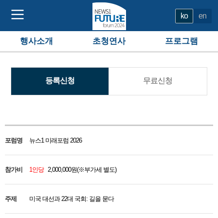
ko
en
참가
행사소개
초청연사
프로그램
인원을
등록신청
무료신청
입력해주세요
포럼명
뉴스1 미래포럼 2026
참가비
1인당
2,000,000
원(※부가세 별도)
주제
미국 대선과 22대 국회: 길을 묻다